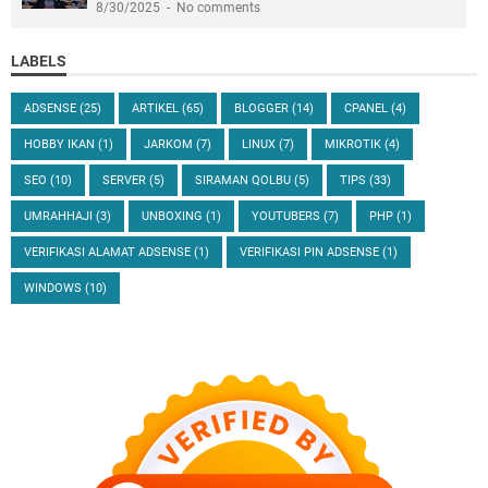
8/30/2025
No comments
LABELS
ADSENSE
(25)
ARTIKEL
(65)
BLOGGER
(14)
CPANEL
(4)
HOBBY IKAN
(1)
JARKOM
(7)
LINUX
(7)
MIKROTIK
(4)
SEO
(10)
SERVER
(5)
SIRAMAN QOLBU
(5)
TIPS
(33)
UMRAHHAJI
(3)
UNBOXING
(1)
YOUTUBERS
(7)
PHP
(1)
VERIFIKASI ALAMAT ADSENSE
(1)
VERIFIKASI PIN ADSENSE
(1)
WINDOWS
(10)