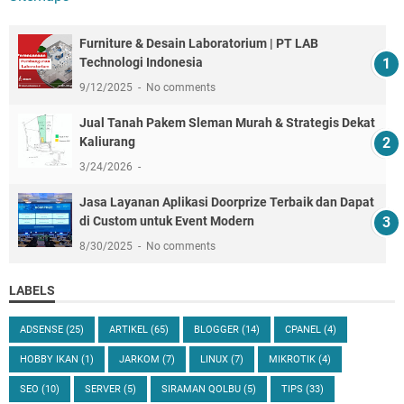
Furniture & Desain Laboratorium | PT LAB
Technologi Indonesia
9/12/2025
No comments
Jual Tanah Pakem Sleman Murah & Strategis Dekat
Kaliurang
3/24/2026
Jasa Layanan Aplikasi Doorprize Terbaik dan Dapat
di Custom untuk Event Modern
8/30/2025
No comments
LABELS
ADSENSE
(25)
ARTIKEL
(65)
BLOGGER
(14)
CPANEL
(4)
HOBBY IKAN
(1)
JARKOM
(7)
LINUX
(7)
MIKROTIK
(4)
SEO
(10)
SERVER
(5)
SIRAMAN QOLBU
(5)
TIPS
(33)