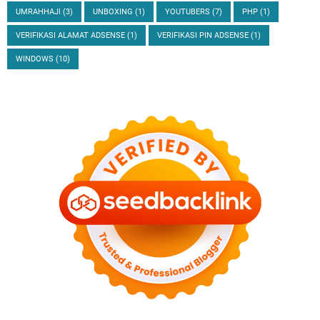
UMRAHHAJI
(3)
UNBOXING
(1)
YOUTUBERS
(7)
PHP
(1)
VERIFIKASI ALAMAT ADSENSE
(1)
VERIFIKASI PIN ADSENSE
(1)
WINDOWS
(10)